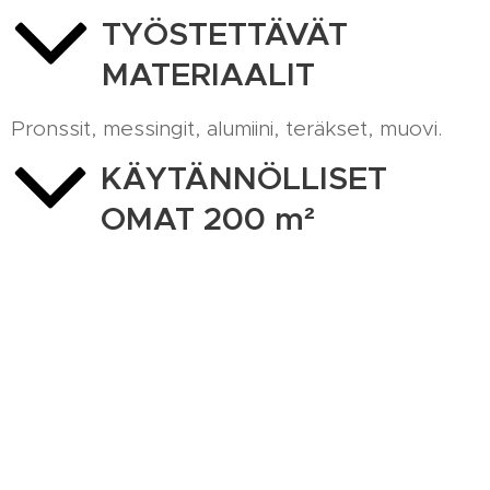
TYÖSTETTÄVÄT
MATERIAALIT
Pronssit, messingit, alumiini, teräkset, muovi.
KÄYTÄNNÖLLISET
OMAT 200 m²
TUOTANTOTILAT
Tuotantotilamme sijaitsevat Uudellamaalla,
Siuntiossa, valtatie 51 läheisyydessä, noin 45 km
Helsingistä.
R. Wilkman Oy, Eteläinen Laversintie 10, 02580 Siuntio | 040-